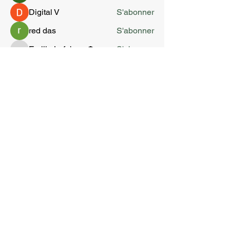
Digital V
S'abonner
red das
S'abonner
Emilie Lefebvre
S'abonner
Emilie Lefebvre
Voir tous les membres (5)
Restez Connecté
avec Arduinna
Beauty and Rituals
Contact
Suivez-nous sur les Réseaux
Sociaux