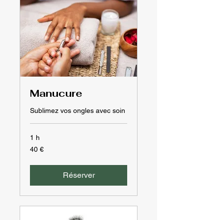
Manucure
Sublimez vos ongles avec soin
1 h
40
40 €
euros
Réserver