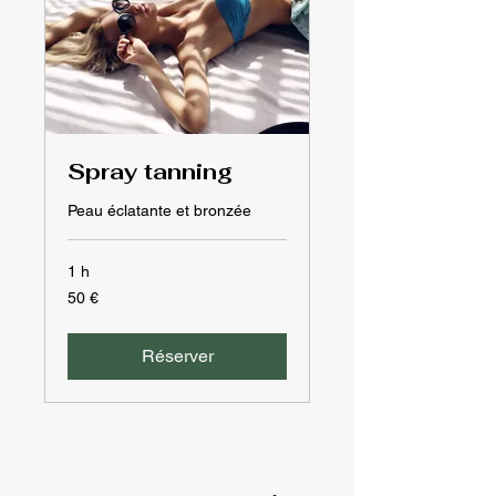
Spray tanning
Peau éclatante et bronzée
1 h
50
50 €
euros
Réserver