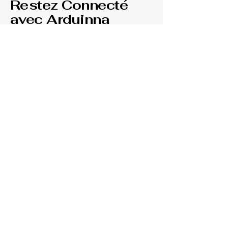
Restez Connecté
avec Arduinna
Beauty and Rituals
Contact
Suivez-nous sur les Réseaux
Sociaux
E‑mail
*
Envoyer
Politique de confidentialité
Déclaration d'accessibilité
Conditions générales